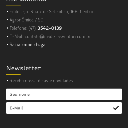
Endereço: Rua 7 de Setembro, 168, Centro
AgronÔmica / SC
Telefone:
(47)
3542-0139
E-Mail:
contato@madeirasventuri.com.br
Saiba como chegar
Newsletter
Receba nossa dicas e novidades