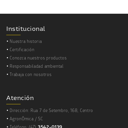
Institucional
Nuestra historia
Certificación
Conozca nuestros productos
Responsabiladad ambiental
Trabaja con nosotros
Atención
Dirección: Rua 7 de Setembro, 168, Centro
AgronÔmica / SC
Teléfono:
(47)
3542-0139